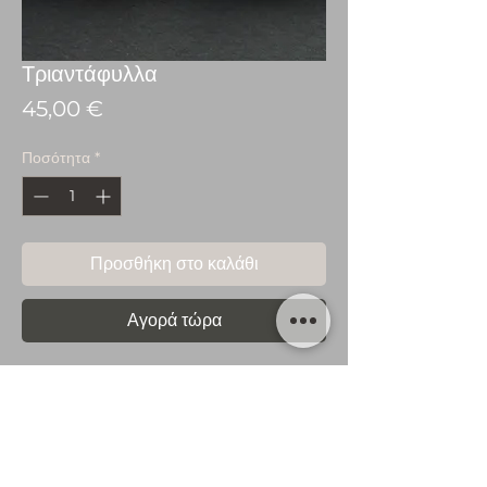
Τριαντάφυλλα
Τιμή
45,00 €
Ποσότητα
*
Προσθήκη στο καλάθι
Αγορά τώρα
Σκουλαρίκια από επιχρυσωμένο
ασήμι 925.
Διαστάσεις: 6mm