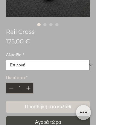
Rail Cross
Τιμή
125,00 €
Αλυσίδα
*
Ποσότητα
*
Προσθήκη στο καλάθι
Αγορά τώρα