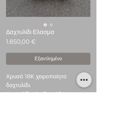
Δαχτυλίδι Ελασμα
Τιμή
1.850,00 €
Εξαντλημένο
Χρυσό 18Κ χειροποίητο
δαχτυλίδι.
Δαχτυλίδι μέγεθος 48
Η τιμή ποικίλλει ανάλογα με το
μέγεθος.
© 2016 tsekjewellery