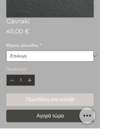
Gavraki
Τιμή
45,00 €
Μήκος αλυσίδας
*
Ποσότητα
*
Προσθήκη στο καλάθι
Αγορά τώρα
Επιχρυσωμένο ασημένιο