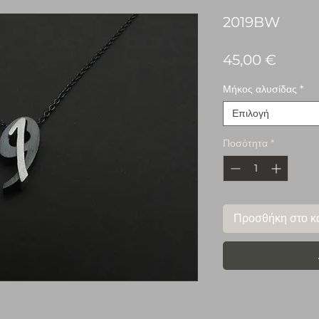
2019BW
Τιμή
45,00 €
Μήκος αλυσίδας
*
Επιλογή
Ποσότητα
*
Προσθήκη στο κ